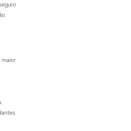
 seguro
ão
e maior
.
dantes