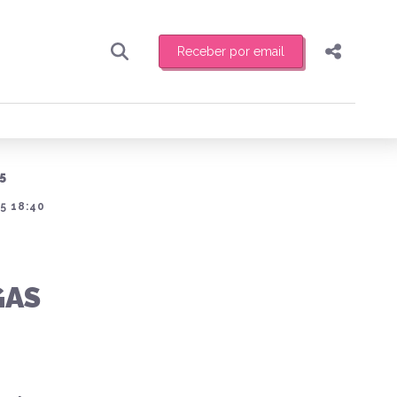
Receber por email
Pesquisar
Compartilhar
ber toda sexta-feira de manhã o resumo
.
Copiar o link
5
Enviar por Whatsapp
5 18:40
Publicar no Facebook
receber novidades
Publicar no X
GAS