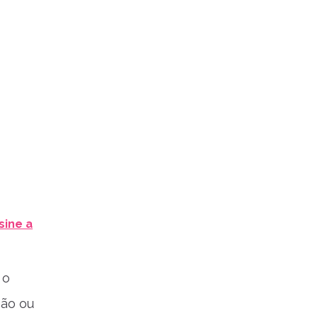
sine a
 o
ção ou