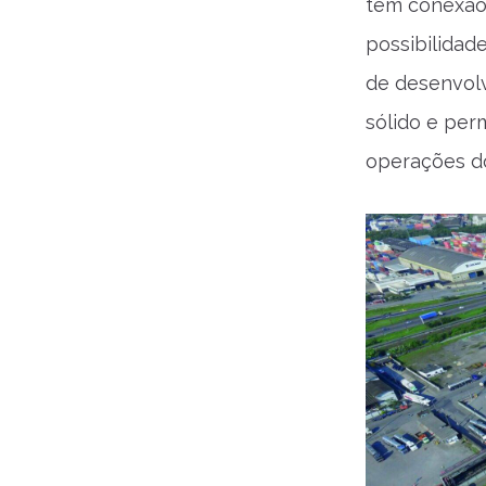
tem conexão
possibilidad
de desenvolv
sólido e per
operações d