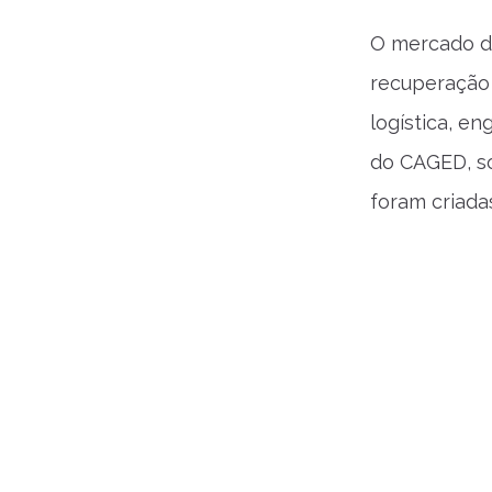
O mercado de
recuperação 
logística, e
do CAGED, só
foram criadas