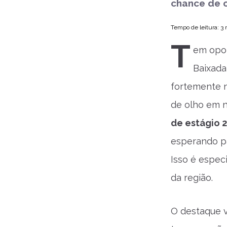
chance de c
Tempo de leitura: 3
T
em opor
Baixada
fortemente n
de olho em n
de estágio 
esperando pa
Isso é espec
da região.
O destaque v