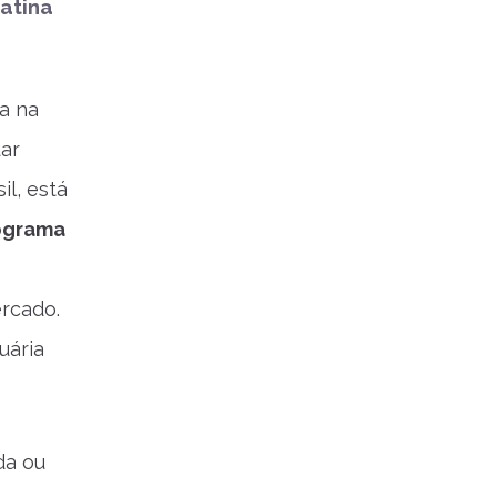
atina
a na
uar
l, está
ograma
rcado.
uária
da ou