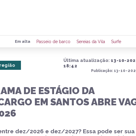
Preencha seus dados para rece
Em alta
Passeio de barco
Sereias da Vila
Surfe
de eventos e notícias da região
Última atualização:
13-10-202
 região
18:42
Publicação:
13-10-202
Quero 
AMA DE ESTÁGIO DA
CARGO EM SANTOS ABRE VA
026
entre dez/2026 e dez/2027? Essa pode ser sua