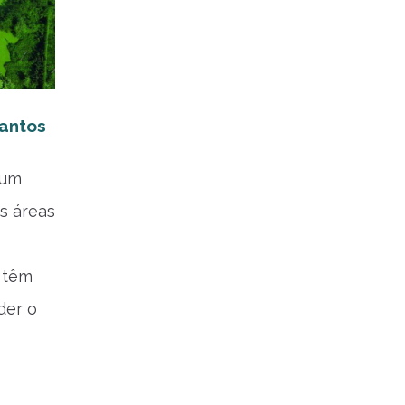
antos
 um
es áreas
 têm
der o