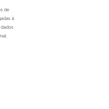
os de
gadas à
m dados
mal