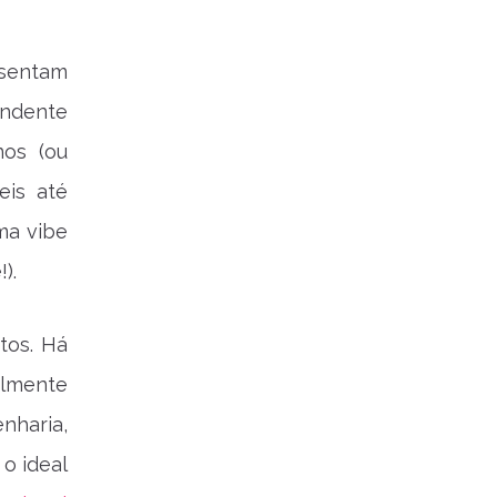
esentam
endente
nos (ou
eis até
ma vibe
).
tos. Há
almente
nharia,
 o ideal