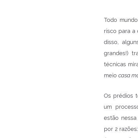
Todo mundo 
risco para a
disso, algu
grandes!) t
técnicas mir
meio
casa ma
Os prédios t
um processo
estão nessa
por 2 razões: