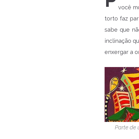
P
você mo
torto faz pa
sabe que nã
inclinação q
enxergar a o
Parte de