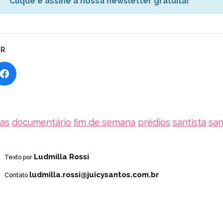
Clique e assine a nossa newsletter gratuita!
AR
as
documentário
fim de semana
prédios
santista
san
Ludmilla Rossi
Texto por
ludmilla.rossi@juicysantos.com.br
Contato