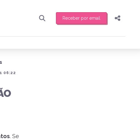
Receber por email
Pesquisar
Compartilhar
ber toda sexta-feira de manhã o resumo
.
Copiar o link
1
Enviar por Whatsapp
1 06:22
Publicar no Facebook
receber novidades
ÃO
Publicar no X
ntos
. Se