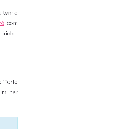
u tenho
rô
, com
eirinho,
o “Torto
 um bar