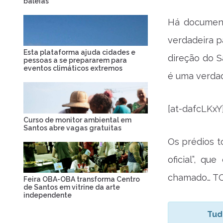
baleias
Há document
verdadeira p
Esta plataforma ajuda cidades e
direção do S
pessoas a se prepararem para
eventos climáticos extremos
é uma verdad
[at-dafcLKxY
Curso de monitor ambiental em
Santos abre vagas gratuitas
Os prédios to
oficial”, q
chamado… T
Feira OBA-OBA transforma Centro
de Santos em vitrine da arte
independente
Tud