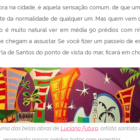
ra na cidade, é aquela sensação comum, de que um
rte da normalidade de qualquer um. Mas quem vem d
o é muito natural ver em média 90 prédios com ní
ue chegam a assustar. Se você fizer um passeio de e
rla de Santos do ponto de vista do mar, ficará em ch
 uma das belas obras de
Luciana Futuro
, artista santista
representa nossos prédios tortos com maestria.