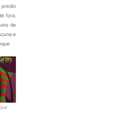
 prédio
e fora,
veis de
scuna e
oque.
 que