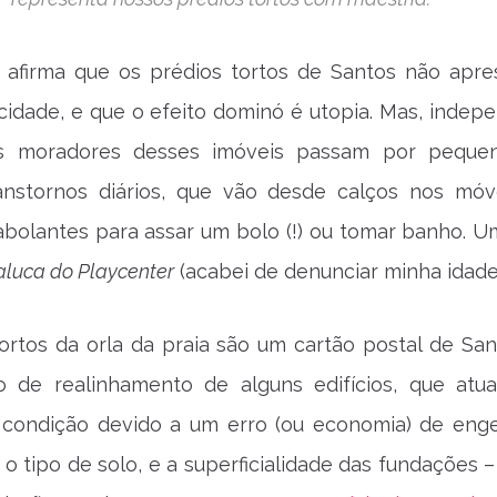
afirma que os prédios tortos de Santos não apr
 cidade, e que o efeito dominó é utopia. Mas, indep
ns moradores desses imóveis passam por peque
ranstornos diários, que vão desde calços nos móv
abolantes para assar um bolo (!) ou tomar banho. U
luca do Playcenter
(acabei de denunciar minha idade!
ortos da orla da praia são um cartão postal de San
 de realinhamento de alguns edifícios, que atu
 condição devido a um erro (ou economia) de enge
 o tipo de solo, e a superficialidade das fundações –