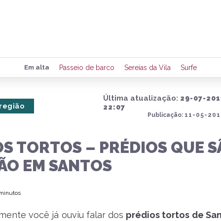
Preencha seus dados para rece
Em alta
Passeio de barco
Sereias da Vila
Surfe
de eventos e notícias da região
Última atualização:
29-07-201
 região
22:07
Publicação:
11-05-201
Quero 
OS TORTOS – PRÉDIOS QUE S
ÃO EM SANTOS
 minutos
mente você já ouviu falar dos
prédios tortos de Sa