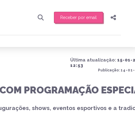
Receber por email
Pesquisar
Compartilhar
ber toda sexta-feira de manhã o resumo
.
Copiar o link
Última atualização:
15-01-
Enviar por Whatsapp
12:53
Publicação:
14-01-
Publicar no Facebook
receber novidades
S COM PROGRAMAÇÃO ESPECI
Publicar no X
urações, shows, eventos esportivos e a tradic