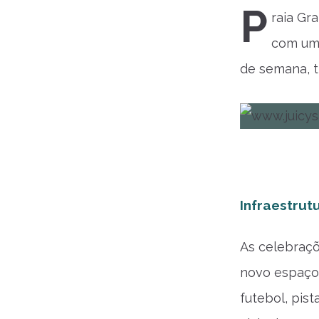
P
raia Gr
com uma
de semana, t
Infraestru
As celebraçõ
novo espaço 
futebol, pis