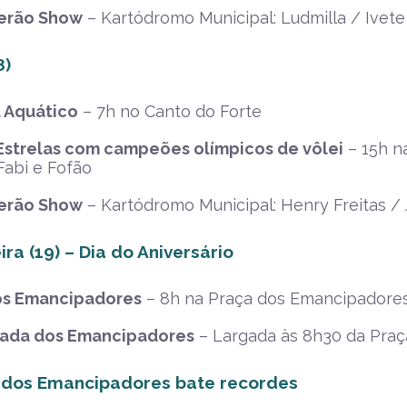
erão Show
– Kartódromo Municipal: Ludmilla / Ivet
8)
l Aquático
– 7h no Canto do Forte
Estrelas com campeões olímpicos de vôlei
– 15h n
Fabi e Fofão
erão Show
– Kartódromo Municipal: Henry Freitas /
ra (19) – Dia do Aniversário
os Emancipadores
– 8h na Praça dos Emancipadores
hada dos Emancipadores
– Largada às 8h30 da Praç
dos Emancipadores bate recordes