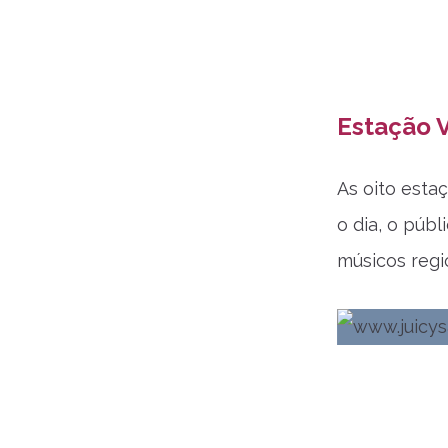
Estação V
As oito esta
o dia, o púb
músicos regi