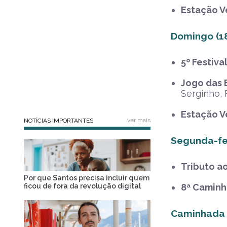
Estação V
Domingo (1
5º Festiva
Jogo das 
Serginho, 
Estação V
ver mais
NOTÍCIAS IMPORTANTES
Segunda-fei
Tributo a
Por que Santos precisa incluir quem
ficou de fora da revolução digital
8ª Camin
Caminhada 