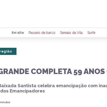
Preencha seus dados para rece
Em alta
Passeio de barco
Sereias da Vila
Surfe
de eventos e notícias da região
 região
Quero 
 GRANDE COMPLETA 59 ANO
aixada Santista celebra emancipação com inaug
dos Emancipadores
 minutos