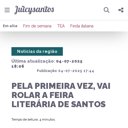
Pesquisar
Compartilhar
Em alta
Fim de semana
TEA
Festa italiana
Copiar o link
Notícias da região
Enviar por Whatsapp
Última atualização:
04-07-2025
Publicar no Facebook
18:06
Publicação:
04-07-2025 17:44
Publicar no X
PELA PRIMEIRA VEZ, VAI
ROLAR A FEIRA
LITERÁRIA DE SANTOS
Tempo de leitura: 4 minutos