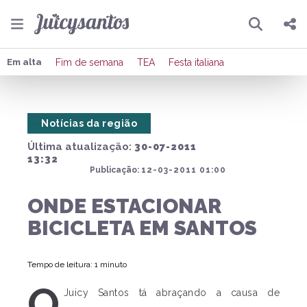
Pesquisar
Compartilhar
Em alta
Fim de semana
TEA
Festa italiana
Copiar o link
Notícias da região
Enviar por Whatsapp
Última atualização:
30-07-2011
Publicar no Facebook
13:32
Publicação:
12-03-2011 01:00
Publicar no X
ONDE ESTACIONAR
BICICLETA EM SANTOS
Tempo de leitura: 1 minuto
O
Juicy Santos tá abraçando a causa de