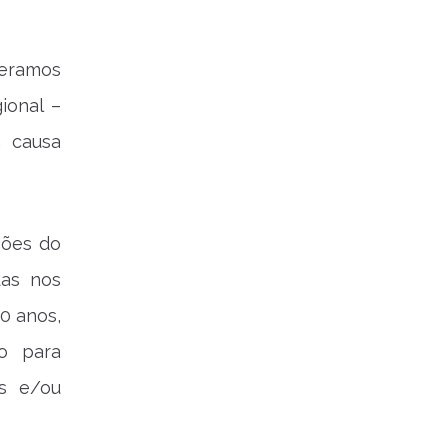
deramos
ional –
 causa
ções do
das nos
0 anos,
ão para
is e/ou