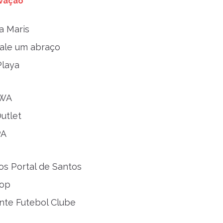
ivação
a Maris
ale um abraço
Playa
OWA
utlet
PA
tos Portal de Santos
Top
ente Futebol Clube