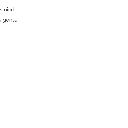
eunindo
ta gente