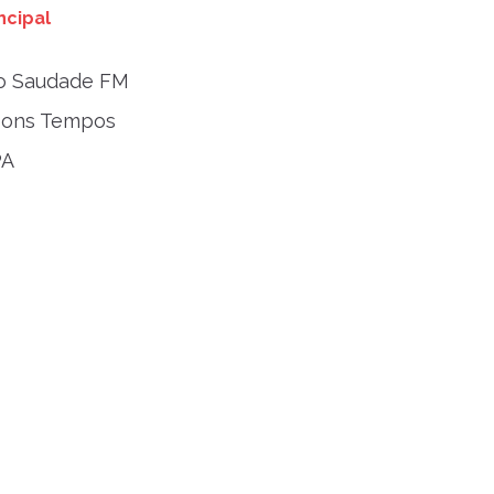
ncipal
io Saudade FM
Bons Tempos
PA