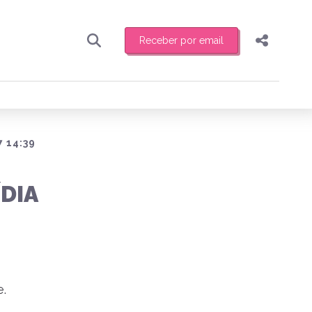
Receber por email
Pesquisar
Compartilhar
ber toda sexta-feira de manhã o resumo
.
Copiar o link
Enviar por Whatsapp
 14:39
Publicar no Facebook
receber novidades
DIA
Publicar no X
.