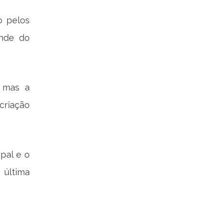
o pelos
ende do
, mas a
criação
pal e o
 última