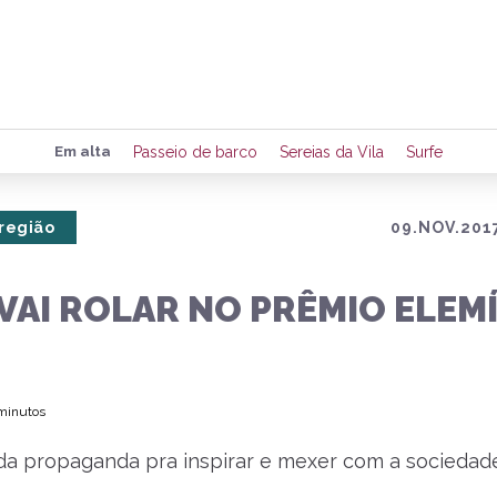
Preencha seus dados para rece
Em alta
Passeio de barco
Sereias da Vila
Surfe
de eventos e notícias da região
 região
09.NOV.2017
Quero 
VAI ROLAR NO PRÊMIO ELEMÍ
 minutos
da propaganda pra inspirar e mexer com a sociedade