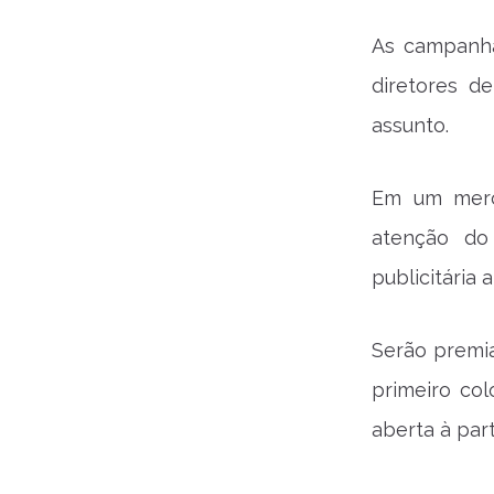
As campanha
diretores d
assunto.
Em um merc
atenção do 
publicitária a
Serão premia
primeiro col
aberta à par