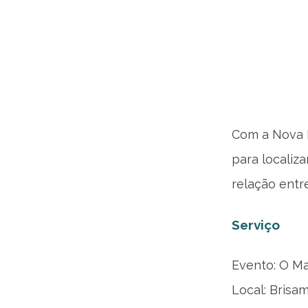
Com a Nova R
para localiz
relação entr
Serviço
Evento: O Ma
Local: Brisa