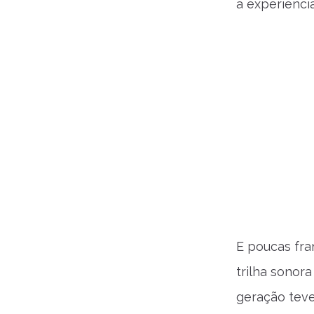
a experiênc
E poucas fra
trilha sonor
geração teve 