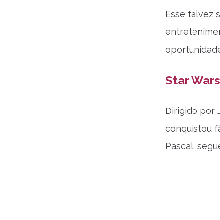
Esse talvez 
entretenime
oportunidade
Star War
Dirigido por
conquistou f
Pascal, segu