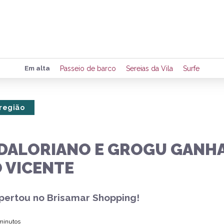
Preencha seus dados para rece
Em alta
Passeio de barco
Sereias da Vila
Surfe
de eventos e notícias da região
 região
Quero 
DALORIANO E GROGU GANHA 
 VICENTE
pertou no Brisamar Shopping!
 minutos