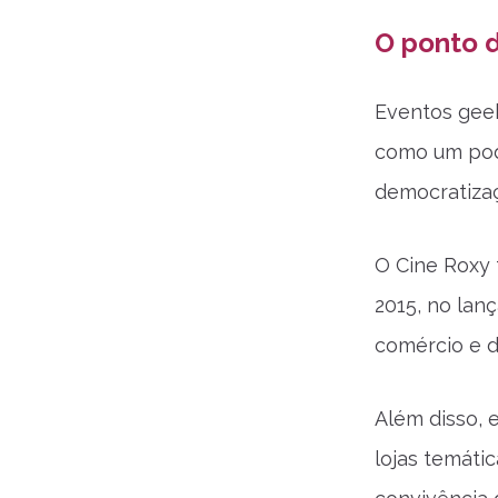
O ponto d
Eventos geek
como um pode
democratizaç
O Cine Roxy 
2015, no lan
comércio e do
Além disso, 
lojas temáti