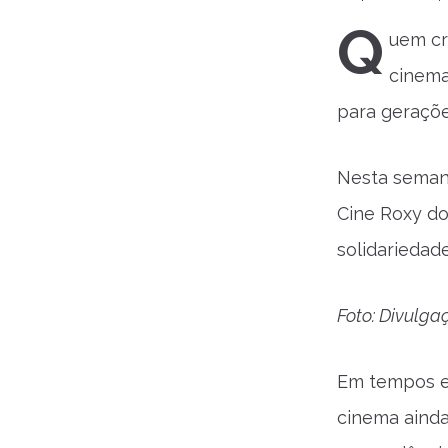
Q
uem cr
cinema
para gerações
Nesta semana
Cine Roxy do
solidariedade
Foto: Divulg
Em tempos em
cinema ainda