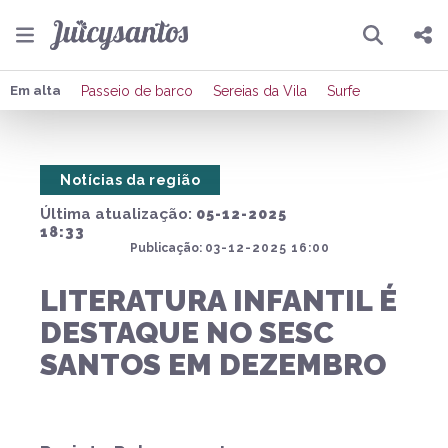
Pesquisar
Compartilhar
Em alta
Passeio de barco
Sereias da Vila
Surfe
Copiar o link
Notícias da região
Enviar por Whatsapp
Última atualização:
05-12-2025
Publicar no Facebook
18:33
Publicação:
03-12-2025 16:00
Publicar no X
LITERATURA INFANTIL É
DESTAQUE NO SESC
SANTOS EM DEZEMBRO