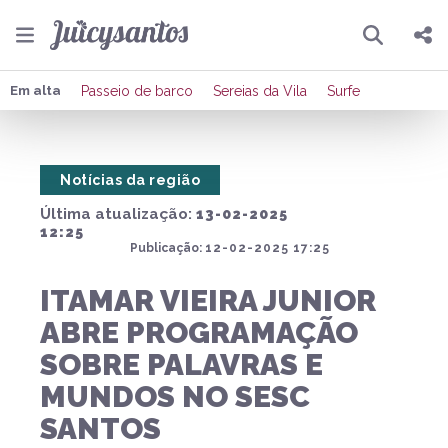
Pesquisar
Compartilhar
Em alta
Passeio de barco
Sereias da Vila
Surfe
Copiar o link
Notícias da região
Enviar por Whatsapp
Última atualização:
13-02-2025
Publicar no Facebook
12:25
Publicação:
12-02-2025 17:25
Publicar no X
ITAMAR VIEIRA JUNIOR
ABRE PROGRAMAÇÃO
SOBRE PALAVRAS E
MUNDOS NO SESC
SANTOS