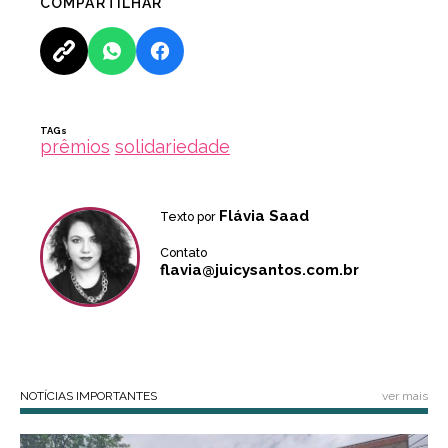
COMPARTILHAR
TAGs
prêmios
solidariedade
Flávia Saad
Texto por
Contato
flavia@juicysantos.com.br
NOTÍCIAS IMPORTANTES
ver mais