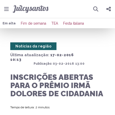
Pesquisar
Compartilhar
Em alta
Fim de semana
TEA
Festa italiana
Copiar o link
Notícias da região
Enviar por Whatsapp
Última atualização:
17-02-2016
Publicar no Facebook
10:13
Publicação:
03-02-2016 13:00
Publicar no X
INSCRIÇÕES ABERTAS
PARA O PRÊMIO IRMÃ
DOLORES DE CIDADANIA
Tempo de leitura: 2 minutos