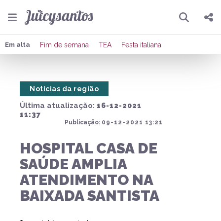
Pesquisar
Compartilhar
Em alta
Fim de semana
TEA
Festa italiana
Copiar o link
Notícias da região
Enviar por Whatsapp
Última atualização:
16-12-2021
Publicar no Facebook
11:37
Publicação:
09-12-2021 13:21
Publicar no X
HOSPITAL CASA DE
SAÚDE AMPLIA
ATENDIMENTO NA
BAIXADA SANTISTA