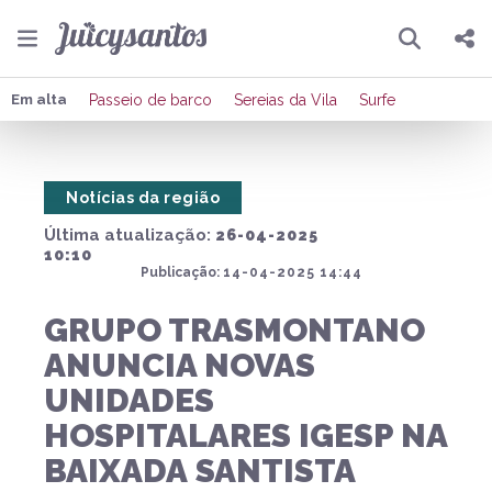
Pesquisar
Compartilhar
Em alta
Passeio de barco
Sereias da Vila
Surfe
Copiar o link
Notícias da região
Enviar por Whatsapp
Última atualização:
26-04-2025
Publicar no Facebook
10:10
Publicação:
14-04-2025 14:44
Publicar no X
GRUPO TRASMONTANO
ANUNCIA NOVAS
UNIDADES
HOSPITALARES IGESP NA
BAIXADA SANTISTA