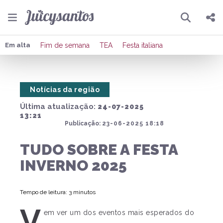
Pesquisar
Compartilhar
Em alta
Fim de semana
TEA
Festa italiana
Copiar o link
Notícias da região
Enviar por Whatsapp
Última atualização:
24-07-2025
Publicar no Facebook
13:21
Publicação:
23-06-2025 18:18
Publicar no X
TUDO SOBRE A FESTA
INVERNO 2025
Tempo de leitura: 3 minutos
V
em ver um dos eventos mais esperados do