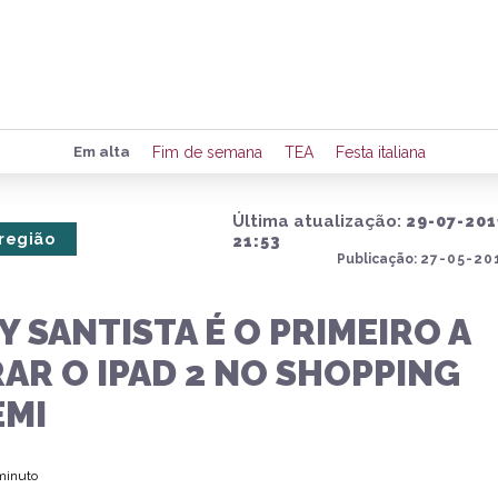
Preencha seus dados para rece
Em alta
Fim de semana
TEA
Festa italiana
de eventos e notícias da região
Última atualização:
29-07-201
 região
21:53
Publicação:
27-05-201
Quero 
 SANTISTA É O PRIMEIRO A
AR O IPAD 2 NO SHOPPING
EMI
 minuto