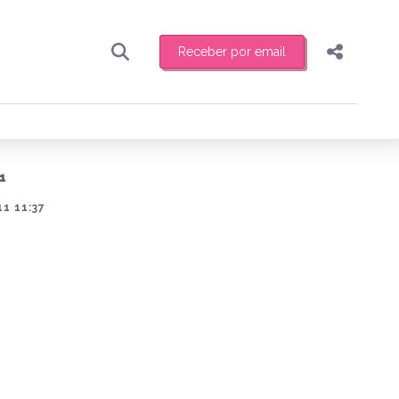
Receber por email
Pesquisar
Compartilhar
ber toda sexta-feira de manhã o resumo
.
Copiar o link
1
Enviar por Whatsapp
1 11:37
Publicar no Facebook
receber novidades
Publicar no X