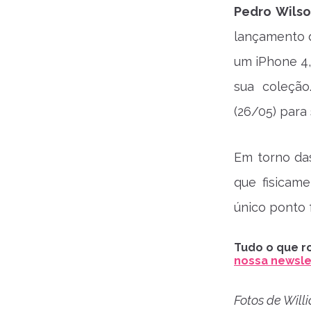
Pedro Wils
lançamento d
um iPhone 4,
sua coleção
(26/05) para 
Em torno das
que fisicam
único ponto f
Tudo o que ro
nossa newslet
Fotos de Wil