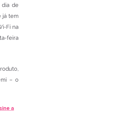
 dia de
 já tem
i-Fi na
a-feira
roduto,
emi – o
sine a