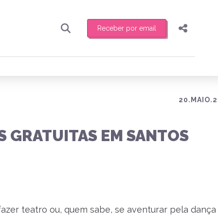
Receber por email
Pesquisar
Compartilhar
ber toda sexta-feira de manhã o resumo
.
Copiar o link
Enviar por Whatsapp
20.MAIO.2
Publicar no Facebook
receber novidades
S GRATUITAS EM SANTOS
Publicar no X
fazer teatro ou, quem sabe, se aventurar pela dança