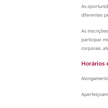
As oportunid
diferentes p
As inscrições
participar, 
corporais, a
Horários 
Alongamento:
Aperfeiçoame