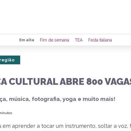
Preencha seus dados para rece
Em alta
Fim de semana
TEA
Festa italiana
de eventos e notícias da região
 região
Quero 
CA CULTURAL ABRE 800 VAGA
ça, música, fotografia, yoga e muito mais!
 minutos
 em aprender a tocar um instrumento, soltar a voz, 