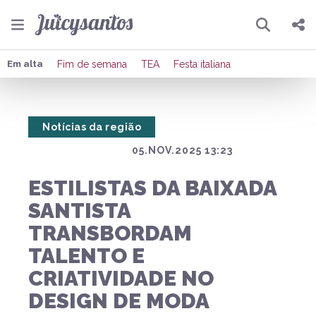
Pesquisar
Compartilhar
Em alta
Fim de semana
TEA
Festa italiana
Copiar o link
Notícias da região
Enviar por Whatsapp
05.NOV.2025 13:23
Publicar no Facebook
ESTILISTAS DA BAIXADA
Publicar no X
SANTISTA
TRANSBORDAM
TALENTO E
CRIATIVIDADE NO
DESIGN DE MODA