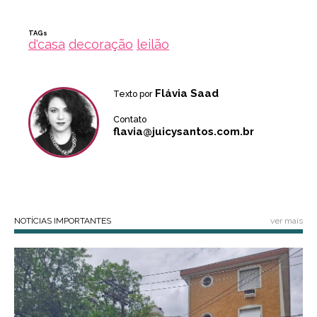
TAGs
d'casa
decoração
leilão
Flávia Saad
Texto por
Contato
flavia@juicysantos.com.br
NOTÍCIAS IMPORTANTES
ver mais