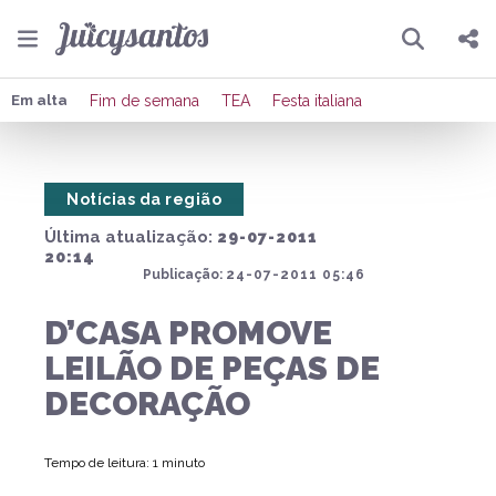
Pesquisar
Compartilhar
Em alta
Fim de semana
TEA
Festa italiana
Copiar o link
Notícias da região
Enviar por Whatsapp
Última atualização:
29-07-2011
Publicar no Facebook
20:14
Publicação:
24-07-2011 05:46
Publicar no X
D’CASA PROMOVE
LEILÃO DE PEÇAS DE
DECORAÇÃO
Tempo de leitura: 1 minuto