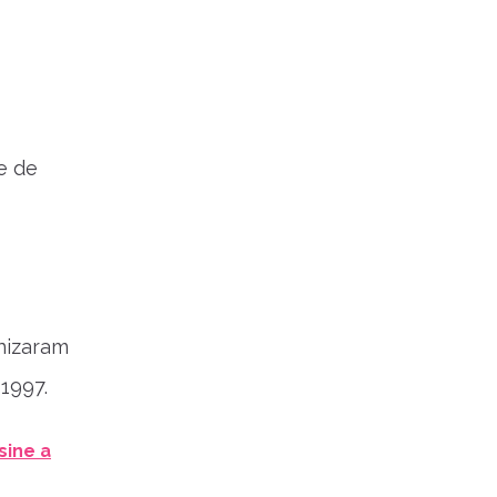
(e de
nizaram
1997.
sine a