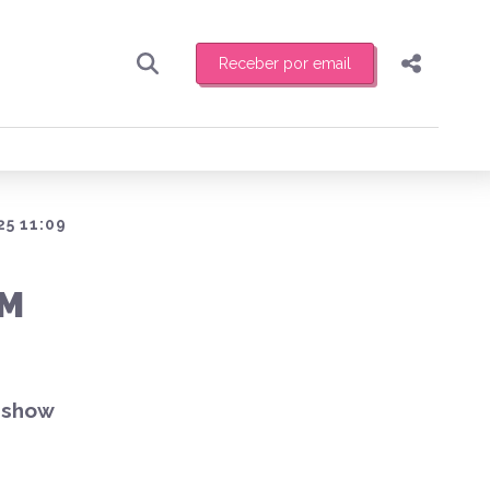
Receber por email
Pesquisar
Compartilhar
ber toda sexta-feira de manhã o resumo
.
Copiar o link
Enviar por Whatsapp
25 11:09
Publicar no Facebook
receber novidades
EM
Publicar no X
 show