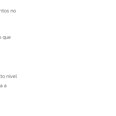
ntos no
o que
to nível
a a