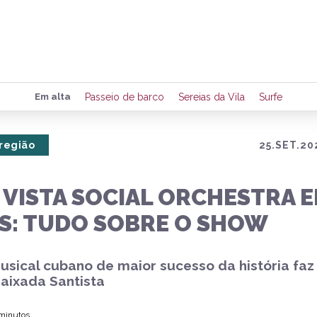
Preencha seus dados para rece
Em alta
Passeio de barco
Sereias da Vila
Surfe
de eventos e notícias da região
 região
25.SET.20
Quero 
 VISTA SOCIAL ORCHESTRA 
S: TUDO SOBRE O SHOW
usical cubano de maior sucesso da história faz
Baixada Santista
 minutos