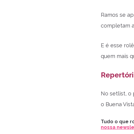
Ramos se apr
completam a 
E é esse rolê
quem mais qu
Repertóri
No setlist, 
o Buena Vist
Tudo o que ro
nossa newslet