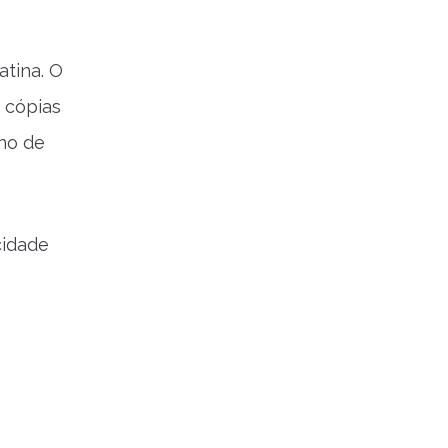
atina. O
 cópias
no de
cidade