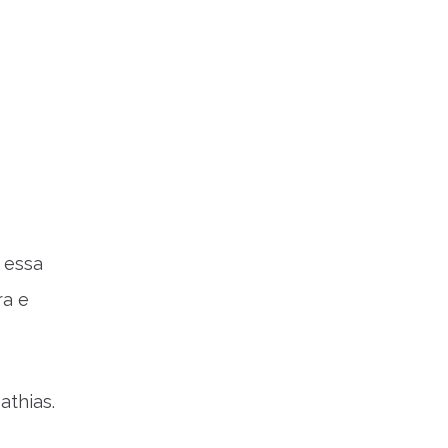
 essa
ra e
Mathias.