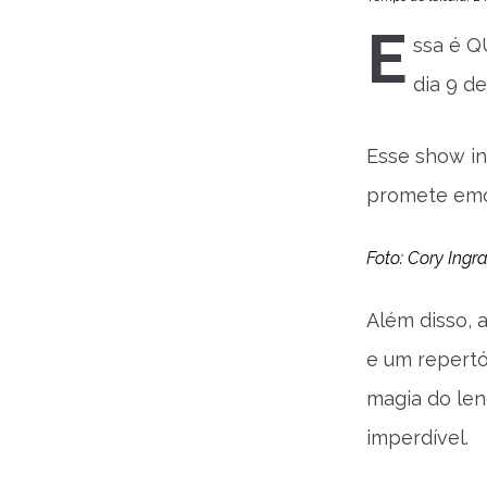
E
ssa é Q
dia 9 d
Esse show in
promete emoc
Foto: Cory Ing
Além disso, 
e um repertó
magia do len
imperdível.