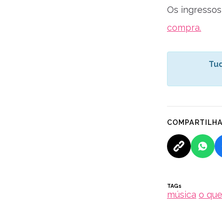
Os ingressos
compra.
Tud
COMPARTILH
TAGs
música
o que