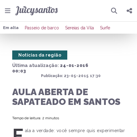
Pesquisar
Compartilhar
Em alta
Passeio de barco
Sereias da Vila
Surfe
Copiar o link
Notícias da região
Enviar por Whatsapp
Última atualização:
24-01-2016
Publicar no Facebook
00:03
Publicação:
23-05-2015 17:30
Publicar no X
AULA ABERTA DE
SAPATEADO EM SANTOS
Tempo de leitura: 2 minutos
F
ala a verdade: você sempre quis experimentar