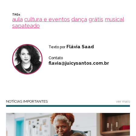
TAGs
aula
cultura e eventos
dança
grátis
musical
sapateado
Flávia Saad
Texto por
Contato
flavia@juicysantos.com.br
NOTÍCIAS IMPORTANTES
ver mais