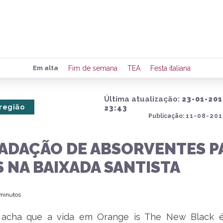
Preencha seus dados para rece
Em alta
Fim de semana
TEA
Festa italiana
de eventos e notícias da região
Última atualização:
23-01-201
 região
23:43
Publicação:
11-08-201
Quero 
ADAÇÃO DE ABSORVENTES P
 NA BAIXADA SANTISTA
 minutos
acha que a vida em Orange is The New Black é d