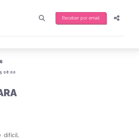
Receber por email
Pesquisar
Compartilhar
ber toda sexta-feira de manhã o resumo
.
Copiar o link
6
Enviar por Whatsapp
5 08:00
Publicar no Facebook
receber novidades
ARA
Publicar no X
ifícil,