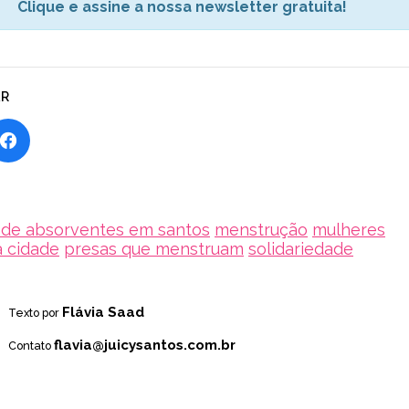
Clique e assine a nossa newsletter gratuita!
AR
 de absorventes em santos
menstrução
mulheres
a cidade
presas que menstruam
solidariedade
Flávia Saad
Texto por
flavia@juicysantos.com.br
Contato