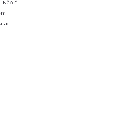
. Não é
uem
scar