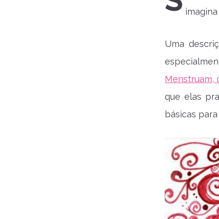
S
imagina 
Uma descriç
especialmen
Menstruam, d
que elas pr
básicas para