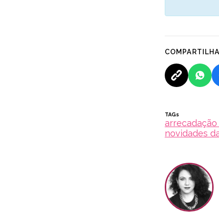
COMPARTILH
TAGs
arrecadação
novidades d