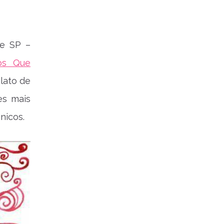
de SP –
os Que
elato de
es mais
nicos.