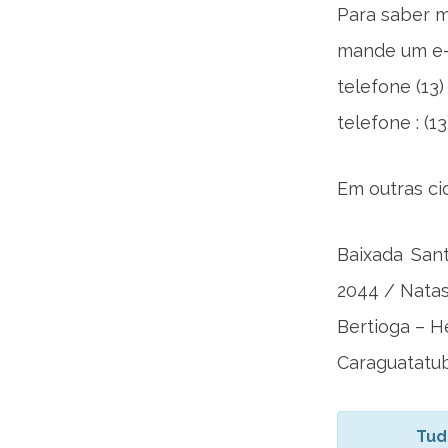
Para saber m
mande um e-
telefone (13
telefone : (1
Em outras ci
Baixada Sant
2044 / Natas
Bertioga – H
Caraguatatub
Tud