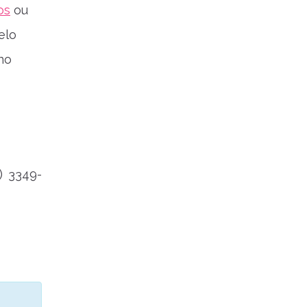
os
ou
elo
no
) 3349-