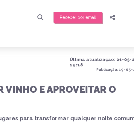
Receber por email
Pesquisar
Compartilhar
ber toda sexta-feira de manhã o resumo
.
Copiar o link
Última atualização:
21-05-
Enviar por Whatsapp
14:18
Publicação:
19-05-
Publicar no Facebook
receber novidades
 VINHO E APROVEITAR O
Publicar no X
 lugares para transformar qualquer noite comu