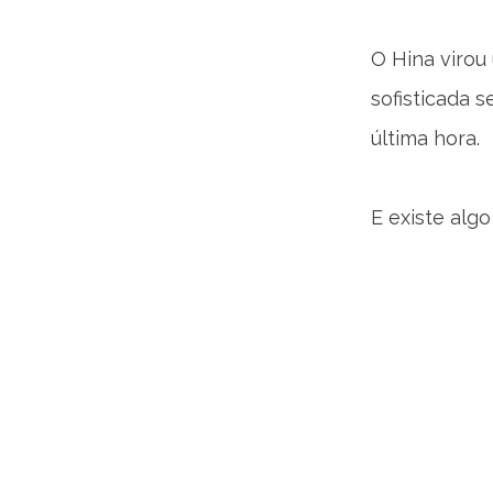
O Hina virou
sofisticada 
última hora.
E existe alg