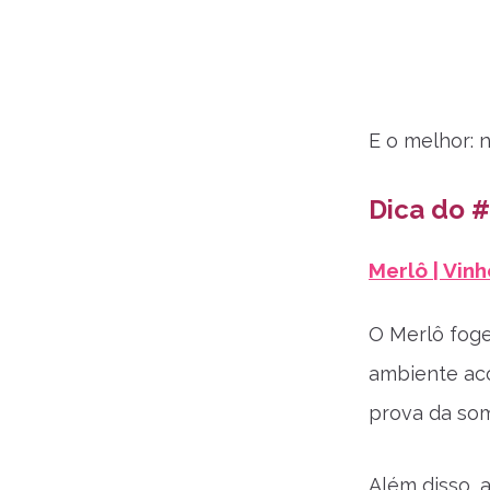
E o melhor: 
Dica do #
Merlô | Vin
O Merlô foge
ambiente aco
prova da som
Além disso, 