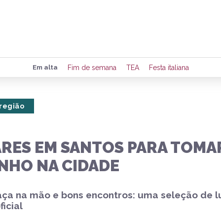
Preencha seus dados para rece
Em alta
Fim de semana
TEA
Festa italiana
de eventos e notícias da região
 região
Quero 
ARES EM SANTOS PARA TOMAR
INHO NA CIDADE
taça na mão e bons encontros: uma seleção de
icial