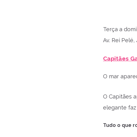
Terça a domi
Av. Rei Pelé,
Capitães G
O mar aparec
O Capitães a
elegante faz 
Tudo o que ro