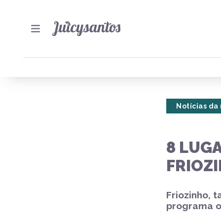
Notícias da
8 LUG
FRIOZ
Friozinho, 
programa of