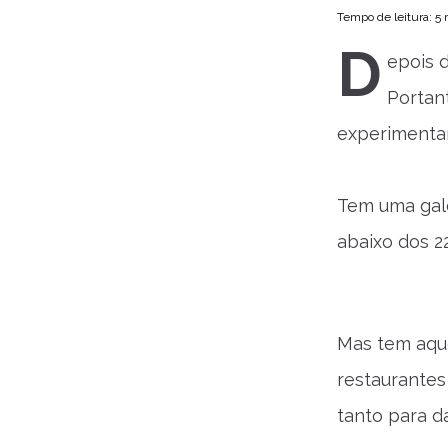
Tempo de leitura: 5
D
epois d
Portant
experimentar
Tem uma gale
abaixo dos 2
Mas tem aque
restaurantes
tanto para d