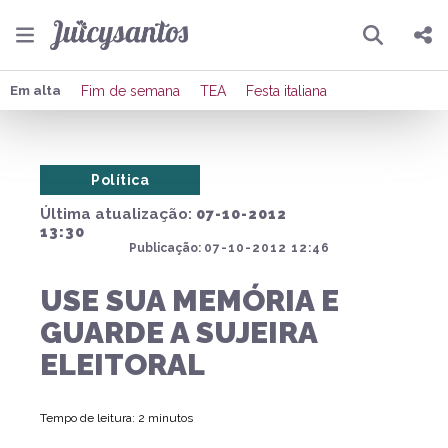
Pesquisar
Compartilhar
Em alta
Fim de semana
TEA
Festa italiana
Copiar o link
Política
Enviar por Whatsapp
Última atualização:
07-10-2012
Publicar no Facebook
13:30
Publicação:
07-10-2012 12:46
Publicar no X
USE SUA MEMÓRIA E
GUARDE A SUJEIRA
ELEITORAL
Tempo de leitura: 2 minutos