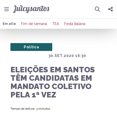
Pesquisar
Compartilhar
Em alta
Fim de semana
TEA
Festa italiana
Copiar o link
Política
Enviar por Whatsapp
30.SET.2020 16:30
Publicar no Facebook
ELEIÇÕES EM SANTOS
Publicar no X
TÊM CANDIDATAS EM
MANDATO COLETIVO
PELA 1ª VEZ
Tempo de leitura: 3 minutos