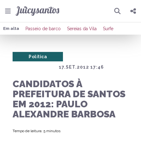
Pesquisar
Compartilhar
Em alta
Passeio de barco
Sereias da Vila
Surfe
Copiar o link
Política
Enviar por Whatsapp
17.SET.2012 17:46
Publicar no Facebook
CANDIDATOS À
Publicar no X
PREFEITURA DE SANTOS
EM 2012: PAULO
ALEXANDRE BARBOSA
Tempo de leitura: 5 minutos