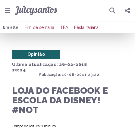
Pesquisar
Compartilhar
Em alta
Fim de semana
TEA
Festa italiana
Copiar o link
Opinião
Enviar por Whatsapp
Última atualização:
26-02-2018
Publicar no Facebook
20:24
Publicação:
10-08-2011 23:22
Publicar no X
LOJA DO FACEBOOK E
ESCOLA DA DISNEY!
#NOT
Tempo de leitura: 1 minuto