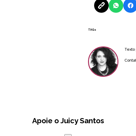
TAGs
Texto
Conta
Apoie o Juicy Santos