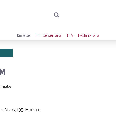
Preencha seus dados para receber toda sexta-
Em alta
Fim de semana
TEA
Festa italiana
de eventos e notícias da região.
Quero receber novidad
M
 minutos
es Alves, 135, Macuco