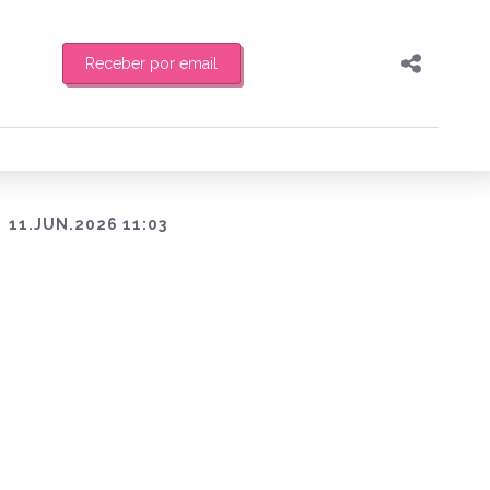
Receber por email
Pesquisar
Compartilhar
feira de manhã o resumo
Copiar o link
Enviar por Whatsapp
11.JUN.2026 11:03
Publicar no Facebook
es
Publicar no X