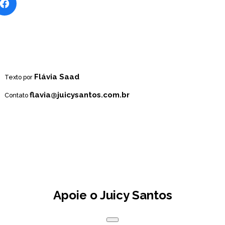
Flávia Saad
Texto por
flavia@juicysantos.com.br
Contato
Apoie o Juicy Santos