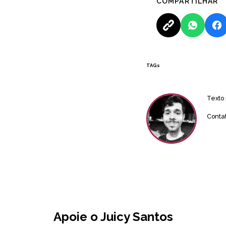
COMPARTILHAR
TAGs
Texto
Conta
Apoie o Juicy Santos