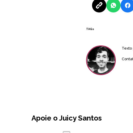
TAGs
Texto
Conta
Apoie o Juicy Santos