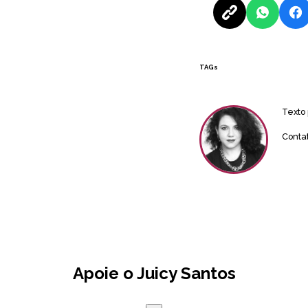
TAGs
Texto
Conta
Apoie o Juicy Santos