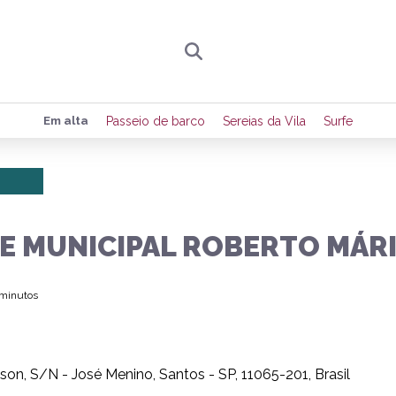
Preencha seus dados para receber toda sexta-
Em alta
Passeio de barco
Sereias da Vila
Surfe
de eventos e notícias da região.
Quero receber novidad
E MUNICIPAL ROBERTO MÁRI
 minutos
lson, S/N - José Menino, Santos - SP, 11065-201, Brasil