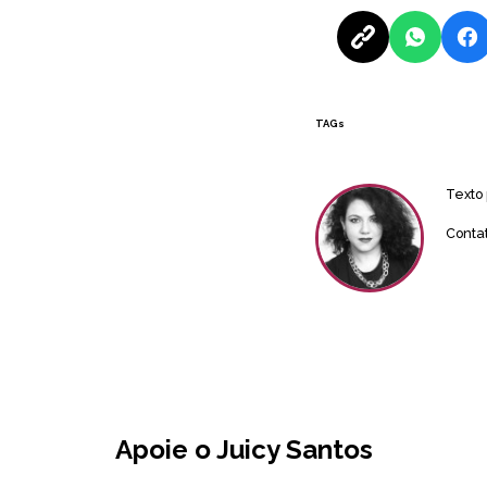
TAGs
Texto
Conta
Apoie o Juicy Santos