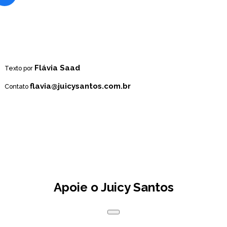
Flávia Saad
Texto por
flavia@juicysantos.com.br
Contato
Apoie o Juicy Santos