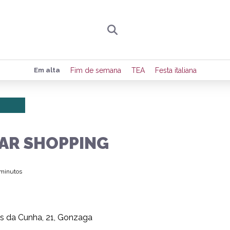
Preencha seus dados para receber toda sexta-
Em alta
Fim de semana
TEA
Festa italiana
de eventos e notícias da região.
Quero receber novidad
AR SHOPPING
 minutos
s da Cunha, 21, Gonzaga