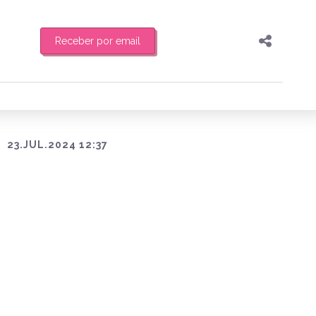
Receber por email
Pesquisar
Compartilhar
feira de manhã o resumo
Copiar o link
Enviar por Whatsapp
23.JUL.2024 12:37
Publicar no Facebook
es
Publicar no X