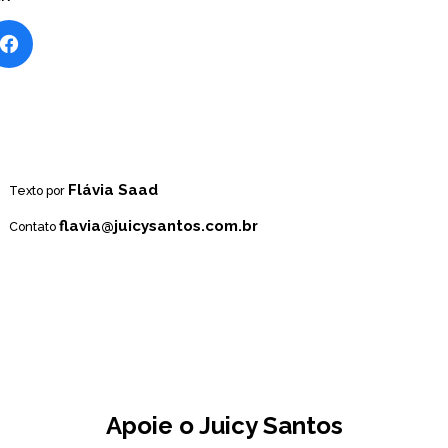
Flávia Saad
Texto por
flavia@juicysantos.com.br
Contato
Apoie o Juicy Santos