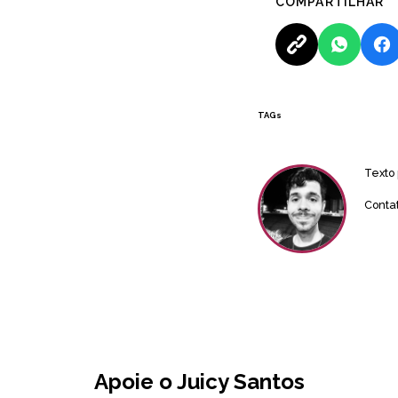
COMPARTILHAR
TAGs
Texto
Conta
Apoie o Juicy Santos