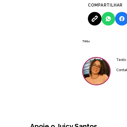
COMPARTILHAR
TAGs
Texto
Conta
Apoie o Juicy Santos