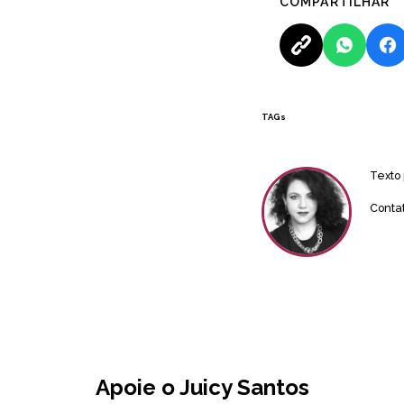
COMPARTILHAR
TAGs
Texto
Conta
Apoie o Juicy Santos