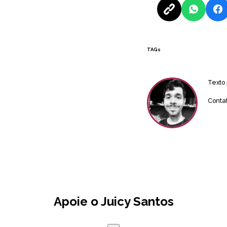
TAGs
Texto
Conta
Apoie o Juicy Santos