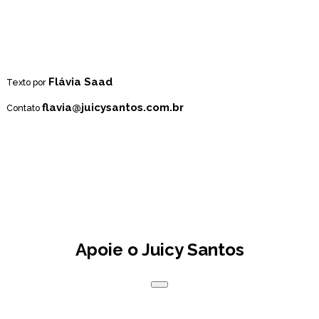
Flávia Saad
Texto por
flavia@juicysantos.com.br
Contato
Apoie o Juicy Santos