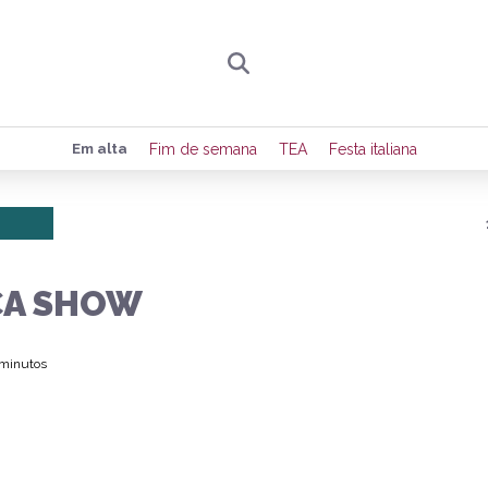
Preencha seus dados para receber toda sexta-
Em alta
Fim de semana
TEA
Festa italiana
de eventos e notícias da região.
Quero receber novidad
CA SHOW
 minutos