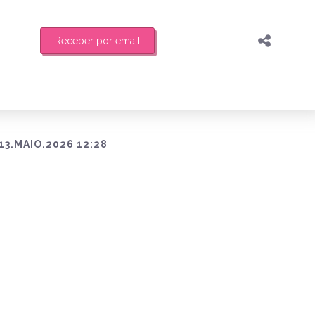
Receber por email
Pesquisar
Compartilhar
feira de manhã o resumo
Copiar o link
Enviar por Whatsapp
13.MAIO.2026 12:28
Publicar no Facebook
es
Publicar no X