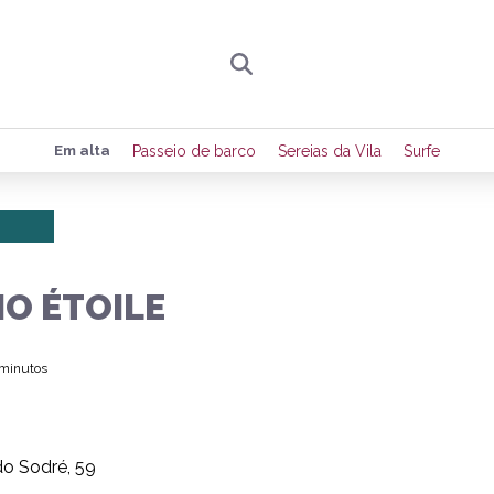
Preencha seus dados para receber toda sexta-
Em alta
Passeio de barco
Sereias da Vila
Surfe
de eventos e notícias da região.
Quero receber novidad
IO ÉTOILE
 minutos
o Sodré, 59