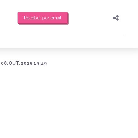
Receber por email
Pesquisar
Compartilhar
feira de manhã o resumo
Copiar o link
Enviar por Whatsapp
08.OUT.2025 19:49
Publicar no Facebook
es
Publicar no X