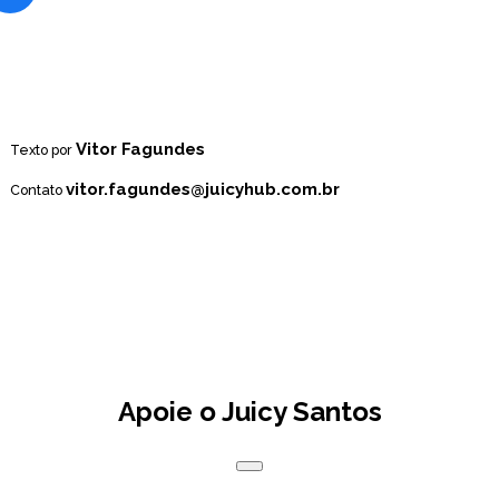
Vitor Fagundes
Texto por
vitor.fagundes@juicyhub.com.br
Contato
Apoie o Juicy Santos