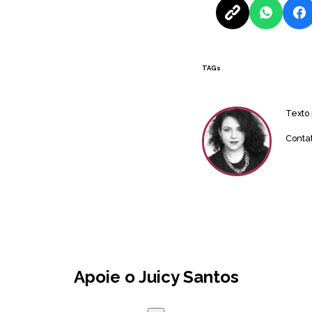
TAGs
Texto
Conta
Apoie o Juicy Santos