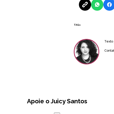
TAGs
Texto
Conta
Apoie o Juicy Santos