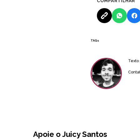
COMPARTILHAR
TAGs
Texto
Conta
Apoie o Juicy Santos