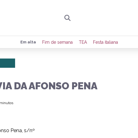
Preencha seus dados para receber toda sexta-
Em alta
Fim de semana
TEA
Festa italiana
de eventos e notícias da região.
Quero receber novidad
VIA DA AFONSO PENA
 minutos
nso Pena, s/nº