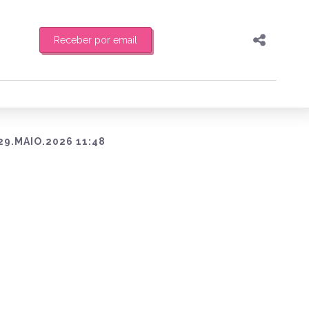
Receber por email
Pesquisar
Compartilhar
feira de manhã o resumo
Copiar o link
Enviar por Whatsapp
29.MAIO.2026 11:48
Publicar no Facebook
es
Publicar no X