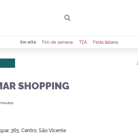
Preencha seus dados para receber toda sexta-
Em alta
Fim de semana
TEA
Festa italiana
de eventos e notícias da região.
Quero receber novidad
MAR SHOPPING
 minutos
par, 365, Centro, São Vicente