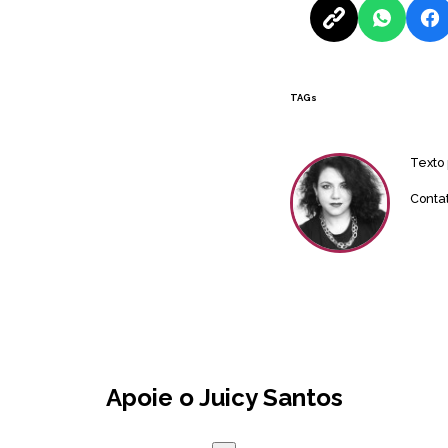
TAGs
Texto
Conta
Apoie o Juicy Santos