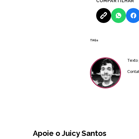
COMPARTILHAR
TAGs
Texto
Conta
Apoie o Juicy Santos