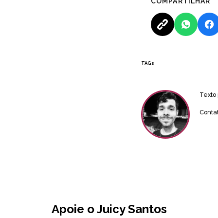
COMPARTILHAR
TAGs
Texto
Conta
Apoie o Juicy Santos