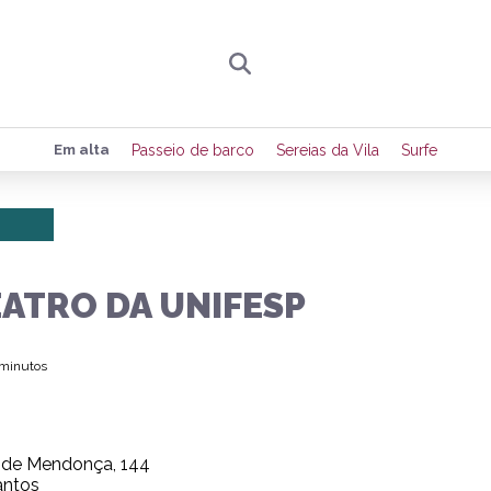
Preencha seus dados para receber toda sexta-
Em alta
Passeio de barco
Sereias da Vila
Surfe
de eventos e notícias da região.
Quero receber novidad
EATRO DA UNIFESP
 minutos
 de Mendonça, 144
antos