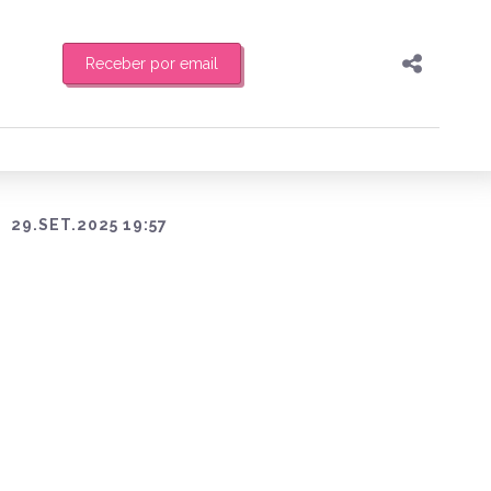
Receber por email
Pesquisar
Compartilhar
feira de manhã o resumo
Copiar o link
Enviar por Whatsapp
29.SET.2025 19:57
Publicar no Facebook
es
Publicar no X