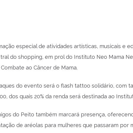
ção especial de atividades artísticas, musicais e e
tral do shopping, em prol do Instituto Neo Mama 
 Combate ao Câncer de Mama.
ques do evento será o flash tattoo solidário, com t
100, dos quais 20% da renda será destinada ao Insti
migos do Peito também marcará presença, oferecend
tação de aréolas para mulheres que passaram por m