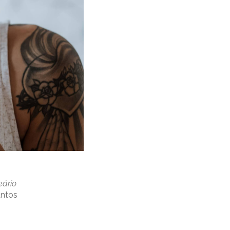
eário
antos