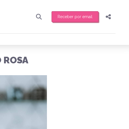
Receber por email
Pesquisar
Compartilhar
ber toda sexta-feira de manhã o resumo
.
Copiar o link
O ROSA
Enviar por Whatsapp
Publicar no Facebook
receber novidades
Publicar no X