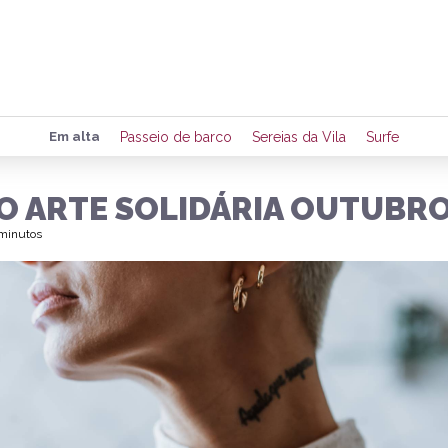
Preencha seus dados para rece
Em alta
Passeio de barco
Sereias da Vila
Surfe
de eventos e notícias da região
O ARTE SOLIDÁRIA OUTUBR
 minutos
Quero 