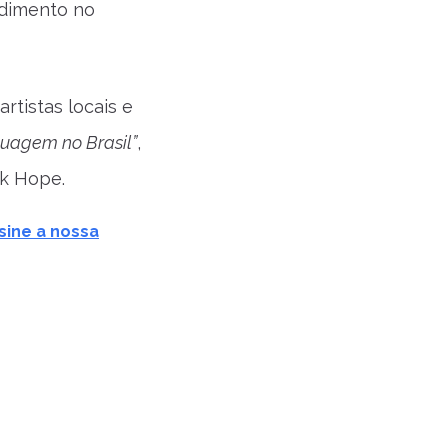
edimento no
rtistas locais e
tuagem no Brasil”
,
ck Hope.
sine a nossa