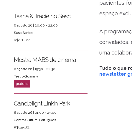
pacientes f
espaço exclu
Tasha & Tracie no Sesc
6 agosto 26 | 20:00 - 22:00
A programaçã
Sesc Santos
R$ 18 - 60
convidados, 
ver mais
PRÓXIMOS EVENTOS
uma colabora
Mostra MABS de cinema
Tudo o que ro
6 agosto 26 | 19:30 - 22:30
newsletter gr
Teatro Guarany
Candlelight Linkin Park
6 agosto 26 | 21:00 - 23:00
Centro Cultural Português
R$ 45-161