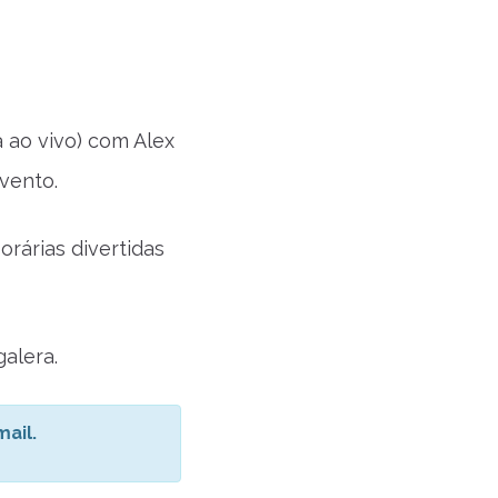
 ao vivo) com Alex
evento.
rárias divertidas
galera.
ail.