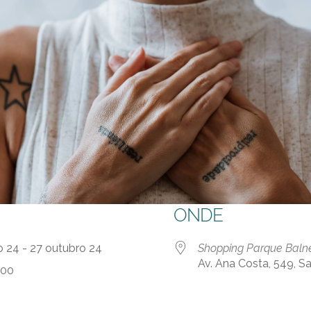
ONDE
o 24 - 27 outubro 24
Shopping Parque Baln
Av. Ana Costa, 549, S
:00